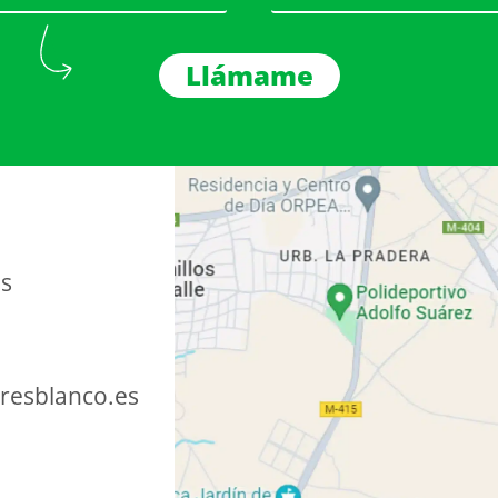
Llámame
as
esblanco.es