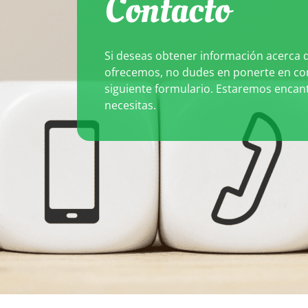
Contacto
Si deseas obtener información acerca d
ofrecemos, no dudes en ponerte en co
siguiente formulario. Estaremos encant
necesitas.