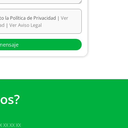
to la Política de Privacidad |
Ver
dad
|
Ver Aviso Legal
mensaje
os?