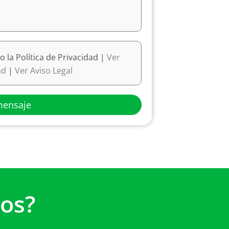
o la Política de Privacidad |
Ver
dad
|
Ver Aviso Legal
mensaje
os?