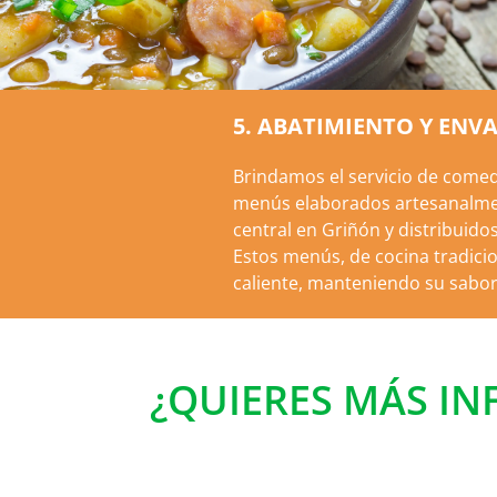
5. ABATIMIENTO Y ENV
Brindamos el servicio de comedo
menús elaborados artesanalme
central en Griñón y distribuido
Estos menús, de cocina tradicio
caliente, manteniendo su sabor
¿QUIERES MÁS I