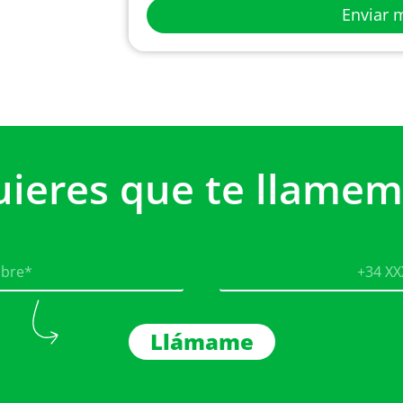
Enviar 
uieres que te llamem
Llámame