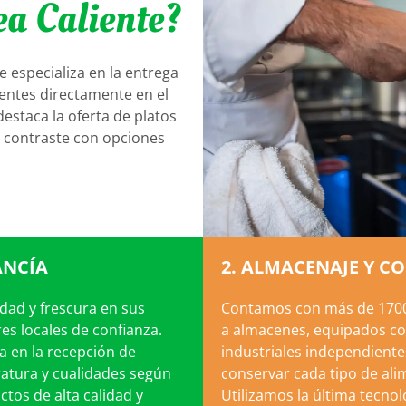
ea Caliente?
e especializa en la entrega
ientes directamente en el
destaca la oferta de platos
n contraste con opciones
ANCÍA
2. ALMACENAJE Y C
dad y frescura en sus
Contamos con más de 1700
s locales de confianza.
a almacenes, equipados con
a en la recepción de
industriales independiente
atura y cualidades según
conservar cada tipo de al
tos de alta calidad y
Utilizamos la última tecno