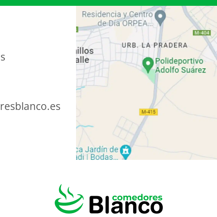
as
esblanco.es