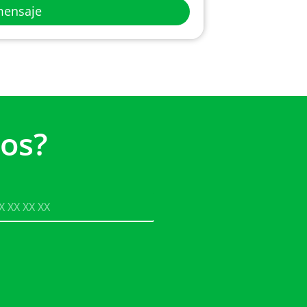
mensaje
os?