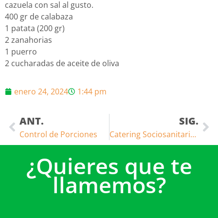
cazuela con sal al gusto.
400 gr de calabaza
1 patata (200 gr)
2 zanahorias
1 puerro
2 cucharadas de aceite de oliva
enero 24, 2024
1:44 pm
ANT.
SIG.
Control de Porciones
Catering Sociosanitario: Nutrición y Bienestar para tu Comunidad
¿Quieres que te
llamemos?