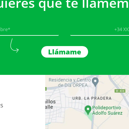
uieres que te llamem
Llámame
as