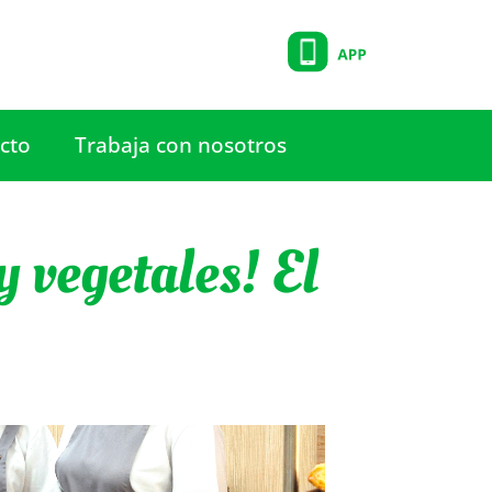
cto
Trabaja con nosotros
y vegetales! El