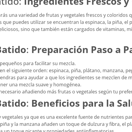
atido:
Ingredientes Frescos y
arás una variedad de frutas y vegetales frescos y coloridos
s que puedes utilizar se encuentran la espinaca, la piña, el 
deliciosos, sino que también están cargados de vitaminas, m
Batido
:
Preparación Paso a P
 pequeños para facilitar su mezcla.
 en el siguiente orden: espinaca, piña, plátano, manzana, pe
endras para ayudar a que los ingredientes se mezclen de 
tener una mezcla suave y homogénea.
s necesario añadiendo más frutas o vegetales según tu prefe
Batido
:
Beneficios para la Sa
 vegetales ya que es una excelente fuente de nutrientes par
 piña y la manzana añaden un toque de dulzura y fibra, el 
ega un toque picante y propiedades antiinflamatorias.