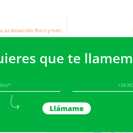
La nutrición balanceada en los niños para su desarrollo físico y mental
uieres que te llamem
Llámame