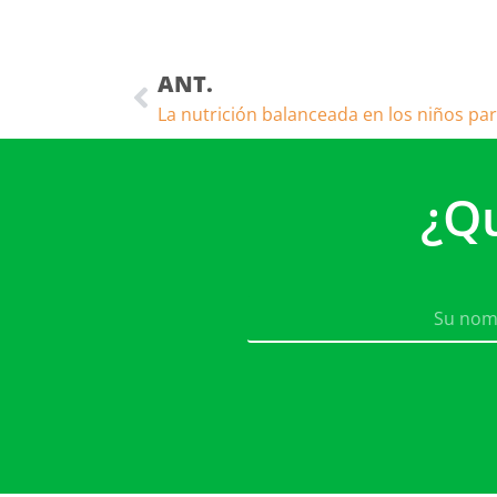
ANT.
¿Q