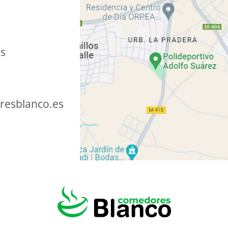
as
esblanco.es